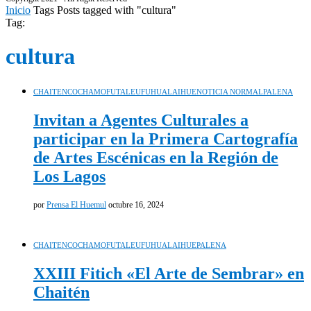
Inicio
Tags
Posts tagged with "cultura"
Tag:
cultura
CHAITEN
COCHAMO
FUTALEUFU
HUALAIHUE
NOTICIA NORMAL
PALENA
Invitan a Agentes Culturales a
participar en la Primera Cartografía
de Artes Escénicas en la Región de
Los Lagos
por
Prensa El Huemul
octubre 16, 2024
CHAITEN
COCHAMO
FUTALEUFU
HUALAIHUE
PALENA
XXIII Fitich «El Arte de Sembrar» en
Chaitén