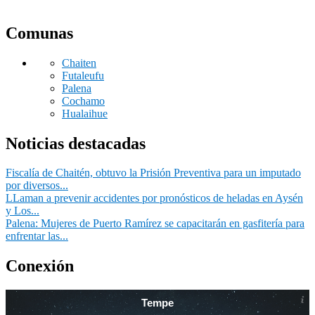
Comunas
Chaiten
Futaleufu
Palena
Cochamo
Hualaihue
Noticias destacadas
Fiscalía de Chaitén, obtuvo la Prisión Preventiva para un imputado
por diversos...
LLaman a prevenir accidentes por pronósticos de heladas en Aysén
y Los...
Palena: Mujeres de Puerto Ramírez se capacitarán en gasfitería para
enfrentar las...
Conexión
Tempe