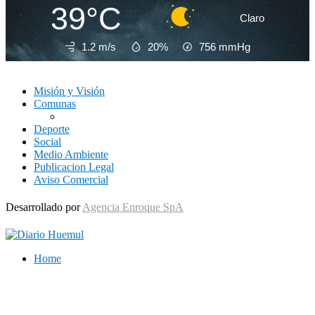
39°C
Claro
1.2 m/s
20%
756
mmHg
Misión y Visión
Comunas
Deporte
Social
Medio Ambiente
Publicacion Legal
Aviso Comercial
Desarrollado por
Agencia Enroque SpA
Home