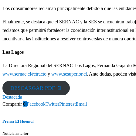
Los consumidores reclaman principalmente debido a que las entidades 
Finalmente, se destaca que el SERNAC y la SES se encuentran trabajand
reclamos que permitirá fortalecer la coordinación interinstitucional e
incentivar a las instituciones a resolver controversias de manera oport
Los Lagos
La Directora Regional del SERNAC Los Lagos, Fernanda Gajardo Manríque
www.sernac.cl/retracto
y
www.sesuperior.cl
. Ante dudas, pueden visi
DESCARGAR PDF 📄
Destacada
Compartir
0
Facebook
Twitter
Pinterest
Email
Prensa El Huemul
Noticia anterior