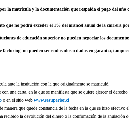
por la matrícula y la documentación que respalda el pago del año d
to que no podrá exceder el 1% del arancel anual de la carrera por
tituciones de educación superior no pueden negociar los documento
e factoring
;
no pueden ser endosados o dados en garantía
;
tampoco
la ante la institución con la que originalmente se matriculó.
on una carta, en la que se manifiesta que se quiere ejercer el derecho 
o
o en el sitio web
www.sesuperior.cl
a de manera que quede constancia de la fecha en la que se hizo efectivo e
ha recibido la devolución del dinero o la confirmación de la anulación de