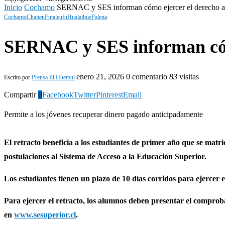
Inicio
Cochamo
SERNAC y SES informan cómo ejercer el derecho a r
Cochamo
Chaiten
Futaleufu
Hualaihue
Palena
SERNAC y SES informan cómo 
enero 21, 2026
0 comentario
83
visitas
Escrito por
Prensa El Huemul
Compartir
0
Facebook
Twitter
Pinterest
Email
Permite a los jóvenes recuperar dinero pagado anticipadamente
El retracto beneficia a los estudiantes de primer año que se matr
postulaciones al Sistema de Acceso a la Educación Superior.
Los estudiantes tienen un plazo de 10 días corridos para ejercer e
Para ejercer el retracto, los alumnos deben presentar el comprob
en
www.sesuperior.cl
.