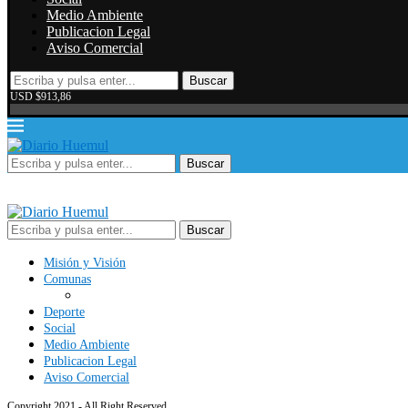
Medio Ambiente
Publicacion Legal
Aviso Comercial
Buscar
USD $913,86
Buscar
Buscar
Misión y Visión
Comunas
Deporte
Social
Medio Ambiente
Publicacion Legal
Aviso Comercial
Copyright 2021 - All Right Reserved