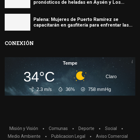
pronósticos de heladas en Aysén y Los...
Palena: Mujeres de Puerto Ramírez se
capacitarán en gasfitería para enfrentar las...
CONEXIÓN
Tempe
34°C
Claro
2.3 m/s
36%
758
mmHg
Misión y Visión
Comunas
Deporte
Social
Medio Ambiente
Publicacion Legal
Aviso Comercial