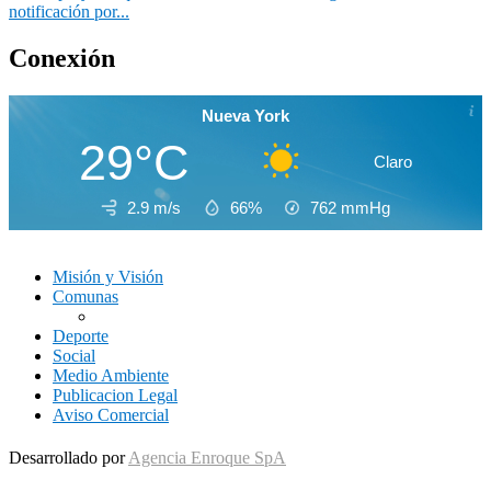
notificación por...
Conexión
Nueva York
29°C
Claro
2.9 m/s
66%
762
mmHg
Misión y Visión
Comunas
Deporte
Social
Medio Ambiente
Publicacion Legal
Aviso Comercial
Desarrollado por
Agencia Enroque SpA