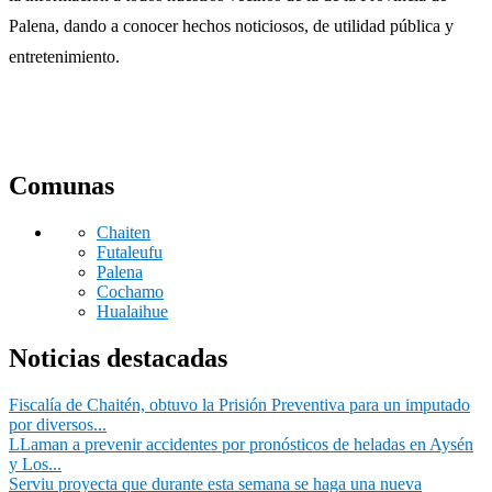
Palena, dando a conocer hechos noticiosos, de utilidad pública y
entretenimiento.
Comunas
Chaiten
Futaleufu
Palena
Cochamo
Hualaihue
Noticias destacadas
Fiscalía de Chaitén, obtuvo la Prisión Preventiva para un imputado
por diversos...
LLaman a prevenir accidentes por pronósticos de heladas en Aysén
y Los...
Serviu proyecta que durante esta semana se haga una nueva