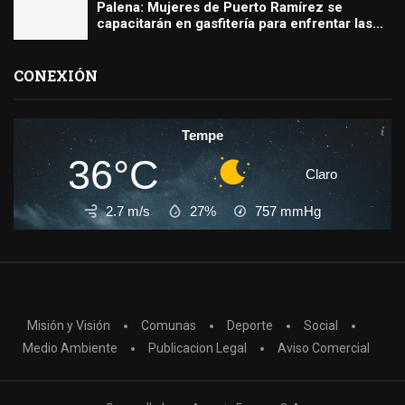
Palena: Mujeres de Puerto Ramírez se
capacitarán en gasfitería para enfrentar las...
CONEXIÓN
Tempe
36°C
Claro
2.7 m/s
27%
757
mmHg
Misión y Visión
Comunas
Deporte
Social
Medio Ambiente
Publicacion Legal
Aviso Comercial