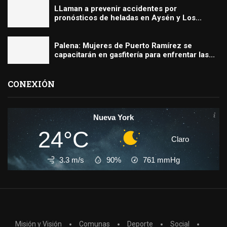
LLaman a prevenir accidentes por
pronósticos de heladas en Aysén y Los...
Palena: Mujeres de Puerto Ramírez se
capacitarán en gasfitería para enfrentar las...
CONEXIÓN
Nueva York
24°C
Claro
3.3 m/s
90%
761
mmHg
Misión y Visión
Comunas
Deporte
Social