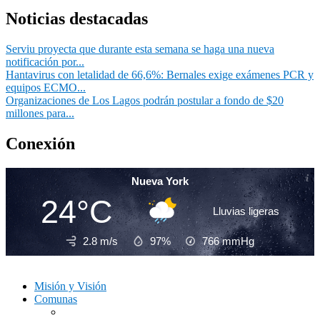
Noticias destacadas
Serviu proyecta que durante esta semana se haga una nueva
notificación por...
Hantavirus con letalidad de 66,6%: Bernales exige exámenes PCR y
equipos ECMO...
Organizaciones de Los Lagos podrán postular a fondo de $20
millones para...
Conexión
Nueva York
24°C
Lluvias ligeras
2.8 m/s
97%
766
mmHg
Misión y Visión
Comunas