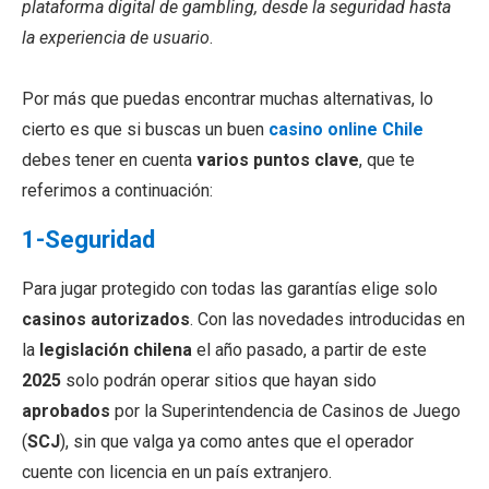
plataforma digital de gambling, desde la seguridad hasta
la experiencia de usuario
.
Por más que puedas encontrar muchas alternativas, lo
cierto es que si buscas un buen
casino online Chile
debes tener en cuenta
varios puntos clave
, que te
referimos a continuación:
1-Seguridad
Para jugar protegido con todas las garantías elige solo
casinos autorizados
. Con las novedades introducidas en
la
legislación chilena
el año pasado, a partir de este
2025
solo podrán operar sitios que hayan sido
aprobados
por la Superintendencia de Casinos de Juego
(
SCJ
), sin que valga ya como antes que el operador
cuente con licencia en un país extranjero.