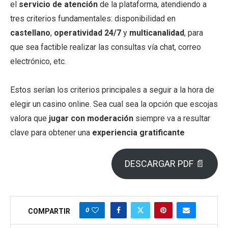
el
servicio de atención
de la plataforma, atendiendo a
tres criterios fundamentales: disponibilidad en
castellano
,
operatividad 24/7
y
multicanalidad
, para
que sea factible realizar las consultas vía chat, correo
electrónico, etc.
Estos serían los criterios principales a seguir a la hora de
elegir un casino online. Sea cual sea la opción que escojas
valora que
jugar con moderación
siempre va a resultar
clave para obtener una
experiencia gratificante
DESCARGAR PDF 📄
0
COMPARTIR