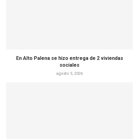
En Alto Palena se hizo entrega de 2 viviendas
sociales
agosto 5, 2026