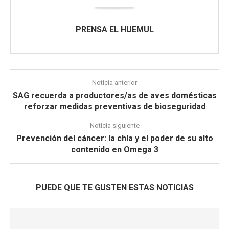
PRENSA EL HUEMUL
Noticia anterior
SAG recuerda a productores/as de aves domésticas
reforzar medidas preventivas de bioseguridad
Noticia siguiente
Prevención del cáncer: la chía y el poder de su alto
contenido en Omega 3
PUEDE QUE TE GUSTEN ESTAS NOTICIAS