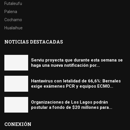
Futaleufu
Palena
Cochamo
Hualaihue
NOTICIAS DESTACADAS
Serviu proyecta que durante esta semana se
haga una nueva notificación por...
Hantavirus con letalidad de 66,6%: Bernales
exige exámenes PCR y equipos ECMO...
Organizaciones de Los Lagos podrán
postular a fondo de $20 millones para...
CONEXIÓN