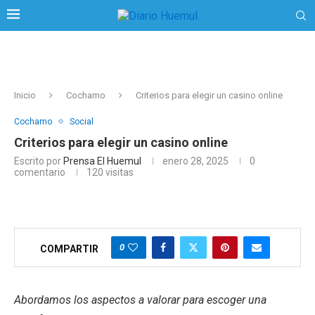
Inicio
Cochamo
Criterios para elegir un casino online
Cochamo
Social
Criterios para elegir un casino online
Escrito por
Prensa El Huemul
enero 28, 2025
0
comentario
120
visitas
0
COMPARTIR
Abordamos los aspectos a valorar para escoger una