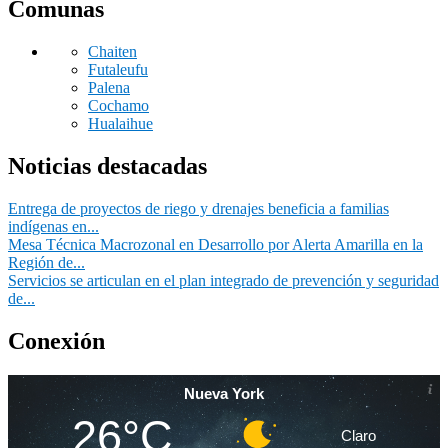
Comunas
Chaiten
Futaleufu
Palena
Cochamo
Hualaihue
Noticias destacadas
Entrega de proyectos de riego y drenajes beneficia a familias
indígenas en...
Mesa Técnica Macrozonal en Desarrollo por Alerta Amarilla en la
Región de...
Servicios se articulan en el plan integrado de prevención y seguridad
de...
Conexión
Nueva York
26°C
Claro