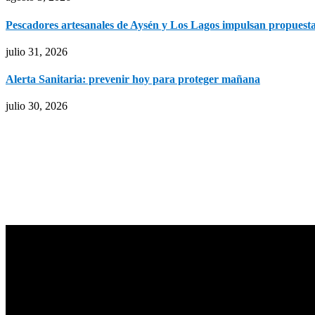
Pescadores artesanales de Aysén y Los Lagos impulsan propuestas
julio 31, 2026
Alerta Sanitaria: prevenir hoy para proteger mañana
julio 30, 2026