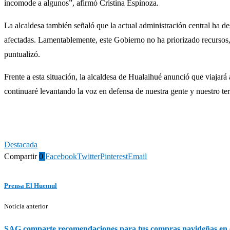
incomode a algunos”, afirmó Cristina Espinoza.
La alcaldesa también señaló que la actual administración central ha 
afectadas. Lamentablemente, este Gobierno no ha priorizado recursos,
puntualizó.
Frente a esta situación, la alcaldesa de Hualaihué anunció que viajará
continuaré levantando la voz en defensa de nuestra gente y nuestro ter
Destacada
Compartir
0
Facebook
Twitter
Pinterest
Email
Prensa El Huemul
Noticia anterior
SAG comparte recomendaciones para tus compras navideñas en e