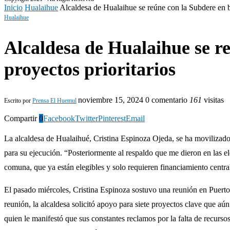
Inicio
Hualaihue
Alcaldesa de Hualaihue se reúne con la Subdere en b
Hualaihue
Alcaldesa de Hualaihue se r
proyectos prioritarios
noviembre 15, 2024
0 comentario
161
visitas
Escrito por
Prensa El Huemul
Compartir
0
Facebook
Twitter
Pinterest
Email
La alcaldesa de Hualaihué, Cristina Espinoza Ojeda, se ha movilizad
para su ejecución. “Posteriormente al respaldo que me dieron en las e
comuna, que ya están elegibles y solo requieren financiamiento centra
El pasado miércoles, Cristina Espinoza sostuvo una reunión en Puerto
reunión, la alcaldesa solicitó apoyo para siete proyectos clave que aú
quien le manifestó que sus constantes reclamos por la falta de recurs