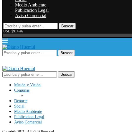
Medio Ambiente
Publicacion Legal
Aviso Comercial
Buscar
USD $914,46
Buscar
Buscar
Misión y Visión
Comunas
Deporte
Social
Medio Ambiente
Publicacion Legal
Aviso Comercial
Copyright 2021 - All Right Reserved