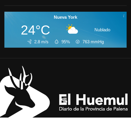
Nueva York
24°C
Nublado
2.8 m/s
95%
763
mmHg