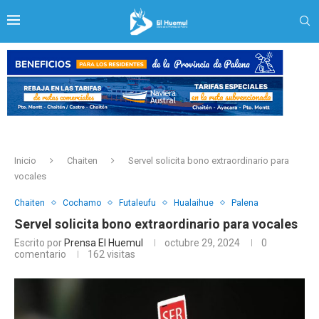
Inicio
Chaiten
Servel solicita bono extraordinario para
vocales
Chaiten
Cochamo
Futaleufu
Hualaihue
Palena
Servel solicita bono extraordinario para vocales
Escrito por
Prensa El Huemul
octubre 29, 2024
0
comentario
162
visitas