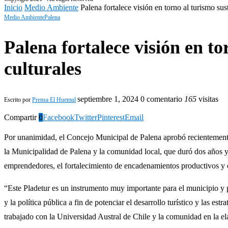
Inicio
Medio Ambiente
Palena fortalece visión en torno al turismo sus
Medio Ambiente
Palena
Palena fortalece visión en t
culturales
septiembre 1, 2024
0 comentario
165
visitas
Escrito por
Prensa El Huemul
Compartir
0
Facebook
Twitter
Pinterest
Email
Por unanimidad, el Concejo Municipal de Palena aprobó recientemente
la Municipalidad de Palena y la comunidad local, que duró dos años y qu
emprendedores, el fortalecimiento de encadenamientos productivos y coo
“Este Pladetur es un instrumento muy importante para el municipio y pa
y la política pública a fin de potenciar el desarrollo turístico y las es
trabajado con la Universidad Austral de Chile y la comunidad en la ela