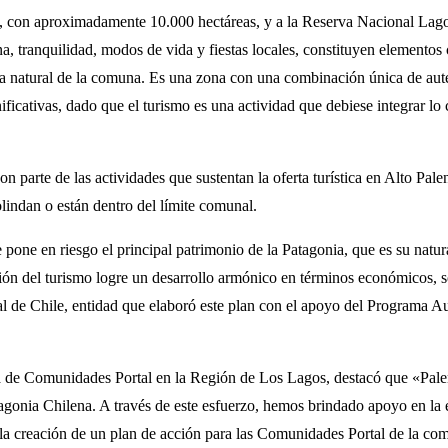
, con aproximadamente 10.000 hectáreas, y a la Reserva Nacional Lago 
na, tranquilidad, modos de vida y fiestas locales, constituyen elementos 
leza natural de la comuna. Es una zona con una combinación única de aut
ficativas, dado que el turismo es una actividad que debiese integrar lo 
son parte de las actividades que sustentan la oferta turística en Alto Pa
lindan o están dentro del límite comunal.
pone en riesgo el principal patrimonio de la Patagonia, que es su natur
ión del turismo logre un desarrollo armónico en términos económicos, so
l de Chile, entidad que elaboró este plan con el apoyo del Programa Au
ia de Comunidades Portal en la Región de Los Lagos, destacó que «Pale
agonia Chilena. A través de este esfuerzo, hemos brindado apoyo en la e
 la creación de un plan de acción para las Comunidades Portal de la com