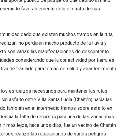
el transporte público de pasajeros que debido al hielo
 generando favorablemente solo el susto de sus
comunidad dado que existen muchos tramos en la ruta,
ealizan, no perduran mucho producto de la lluvia y
xto son varias las manifestaciones de descontento
dades considerando que la conectividad por tierra es
nativa de traslado para temas de salud y abastecimiento
n los esfuerzos necesarios para mantener las rutas
in asfalto entre Villa Santa Lucía (Chaitén) hacia las
do también en el intermedio tramos sobre asfalto en
encia la falta de recursos para una de las zonas más
 ir más lejos, hace unos días, fue un vecino de Chaitén
ecursos realizó las reparaciones de varios peligros