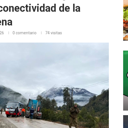
conectividad de la
ena
026
0 comentario
74
visitas