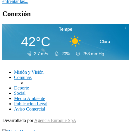
enfrentar las...
Conexión
Tempe
42°C
Claro
2.7 m/s
20%
758
mmHg
Misión y Visión
Comunas
Deporte
Social
Medio Ambiente
Publicacion Legal
Aviso Comercial
Desarrollado por
Agencia Enroque SpA