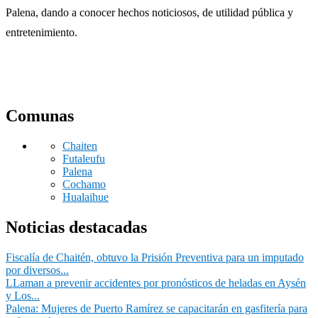
Palena, dando a conocer hechos noticiosos, de utilidad pública y
entretenimiento.
Comunas
Chaiten
Futaleufu
Palena
Cochamo
Hualaihue
Noticias destacadas
Fiscalía de Chaitén, obtuvo la Prisión Preventiva para un imputado
por diversos...
LLaman a prevenir accidentes por pronósticos de heladas en Aysén
y Los...
Palena: Mujeres de Puerto Ramírez se capacitarán en gasfitería para