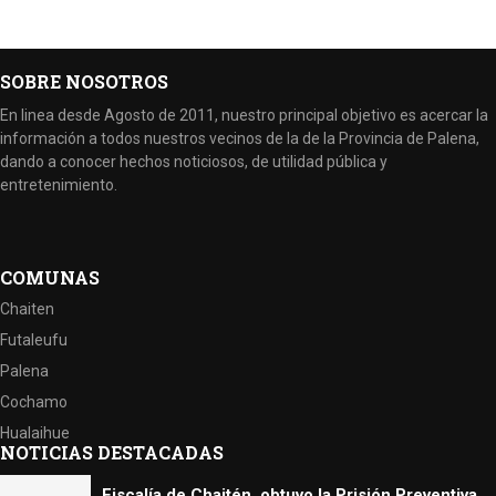
SOBRE NOSOTROS
En linea desde Agosto de 2011, nuestro principal objetivo es acercar la
información a todos nuestros vecinos de la de la Provincia de Palena,
dando a conocer hechos noticiosos, de utilidad pública y
entretenimiento.
COMUNAS
Chaiten
Futaleufu
Palena
Cochamo
Hualaihue
NOTICIAS DESTACADAS
Fiscalía de Chaitén, obtuvo la Prisión Preventiva