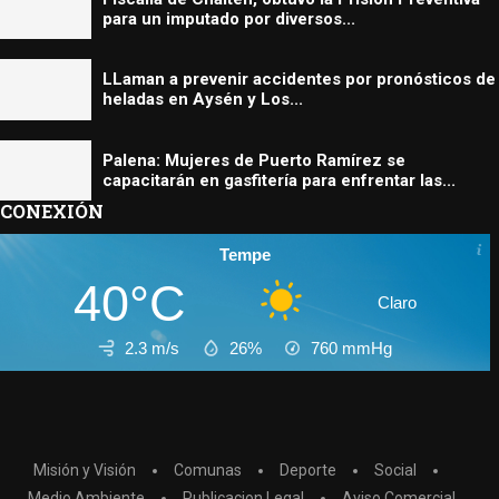
para un imputado por diversos...
LLaman a prevenir accidentes por pronósticos de
heladas en Aysén y Los...
Palena: Mujeres de Puerto Ramírez se
capacitarán en gasfitería para enfrentar las...
CONEXIÓN
Tempe
40°C
Claro
2.3 m/s
26%
760
mmHg
Misión y Visión
Comunas
Deporte
Social
Medio Ambiente
Publicacion Legal
Aviso Comercial