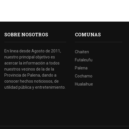
SOBRE NOSOTROS
COMUNAS
En linea desde Agosto de 2011,
Chaiten
nuestro principal objetivo es
Futaleufu
acercar la información a todos
Palena
nuestros vecinos de la de la
Provincia de Palena, dando a
Cochamo
conocer hechos noticiosos, de
Hualaihue
utilidad pública y entretenimiento.