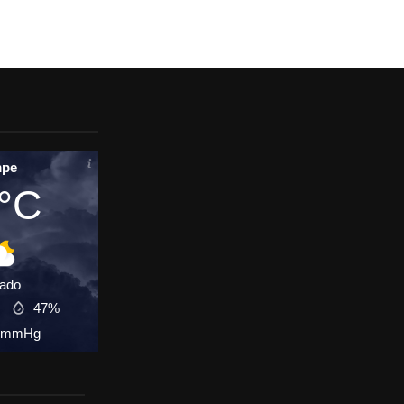
mpe
°C
lado
s
47%
mmHg