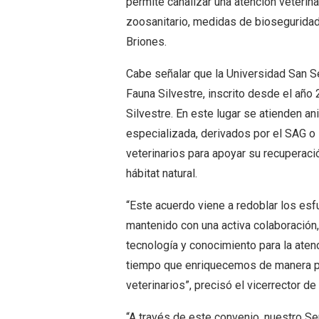
permite canalizar una atención veterin
zoosanitario, medidas de bioseguridad
Briones.
Cabe señalar que la Universidad San S
Fauna Silvestre, inscrito desde el añ
Silvestre. En este lugar se atienden a
especializada, derivados por el SAG o
veterinarios para apoyar su recuperació
hábitat natural.
“Este acuerdo viene a redoblar los esf
mantenido con una activa colaboración,
tecnología y conocimiento para la atenc
tiempo que enriquecemos de manera pr
veterinarios”, precisó el vicerrector d
“A través de este convenio, nuestro S