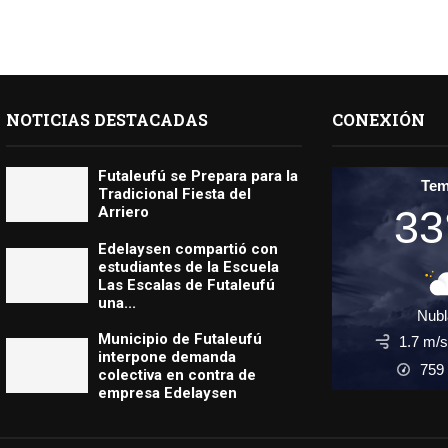
NOTICIAS DESTACADAS
CONEXIÓN
Futaleufú se Prepara para la
Te
Tradicional Fiesta del
33
Arriero
Edelaysen compartió con
estudiantes de la Escuela
Las Escalas de Futaleufú
una...
Nub
Municipio de Futaleufú
1.7 m/
interpone demanda
759
colectiva en contra de
empresa Edelaysen