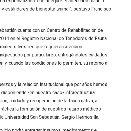
aria especializada, que asegure el adecuado manejo
 y estándares de bienestar animal”, sostuvo Francisco
ebastián cuenta con un Centro de Rehabilitación de
o 2014 en el Registro Nacional de Tenedores de Fauna
nimales silvestres que requieren atención
 ingresados por particulares, entregándoles cuidados
n y, cuando las condiciones lo permiten, su retorno al
uerzos y la relación institucional que por años hemos
 disponiendo -en nuestro caso- infraestructura,
ión, cuidado y recuperación de la fauna nativa, al
áctica la formación de nuestros futuros médicos
e la Universidad San Sebastián, Sergio Hermosilla.
ervicio podrá entregar insumos, medicamentos e