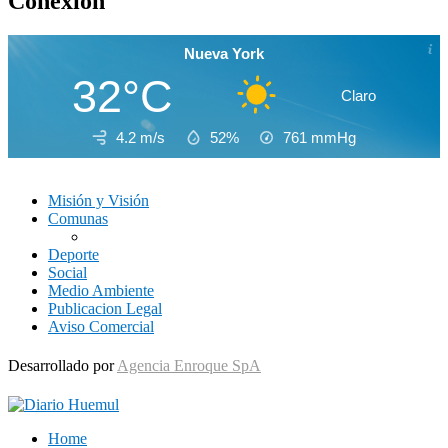
Conexión
Nueva York
32°C
Claro
4.2 m/s
52%
761
mmHg
Misión y Visión
Comunas
Deporte
Social
Medio Ambiente
Publicacion Legal
Aviso Comercial
Desarrollado por
Agencia Enroque SpA
Home