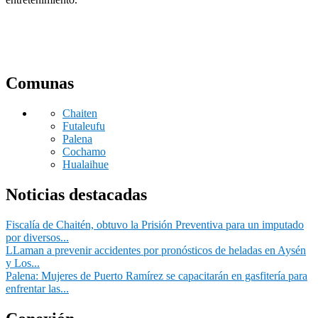
Comunas
Chaiten
Futaleufu
Palena
Cochamo
Hualaihue
Noticias destacadas
Fiscalía de Chaitén, obtuvo la Prisión Preventiva para un imputado
por diversos...
LLaman a prevenir accidentes por pronósticos de heladas en Aysén
y Los...
Palena: Mujeres de Puerto Ramírez se capacitarán en gasfitería para
enfrentar las...