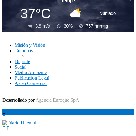
Tempe
37°C
Nublado
3.9 m/s
30%
757
mmHg
Misión y Visión
Comunas
Deporte
Social
Medio Ambiente
Publicacion Legal
Aviso Comercial
Desarrollado por
Agencia Enroque SpA