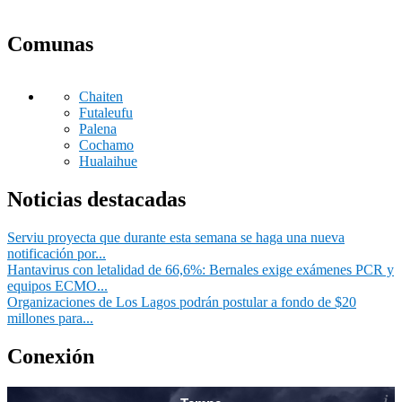
Comunas
Chaiten
Futaleufu
Palena
Cochamo
Hualaihue
Noticias destacadas
Serviu proyecta que durante esta semana se haga una nueva
notificación por...
Hantavirus con letalidad de 66,6%: Bernales exige exámenes PCR y
equipos ECMO...
Organizaciones de Los Lagos podrán postular a fondo de $20
millones para...
Conexión