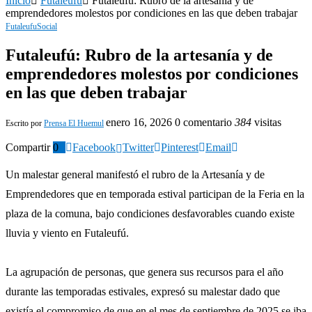
Inicio
Futaleufu
Futaleufú: Rubro de la artesanía y de
emprendedores molestos por condiciones en las que deben trabajar
Futaleufu
Social
Futaleufú: Rubro de la artesanía y de
emprendedores molestos por condiciones
en las que deben trabajar
enero 16, 2026
0 comentario
384
visitas
Escrito por
Prensa El Huemul
Compartir
0
Facebook
Twitter
Pinterest
Email
Un malestar general manifestó el rubro de la Artesanía y de
Emprendedores que en temporada estival participan de la Feria en la
plaza de la comuna, bajo condiciones desfavorables cuando existe
lluvia y viento en Futaleufú.
La agrupación de personas, que genera sus recursos para el año
durante las temporadas estivales, expresó su malestar dado que
existía el compromiso de que en el mes de septiembre de 2025 se iba