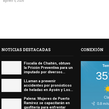
agosto 5, 2026
NOTICIAS DESTACADAS
CONEXIÓN
Fiscalía de Chaitén, obtuvo
Te
la Prisión Preventiva para un
35
imputado por diversos...
LLaman a prevenir
accidentes por pronósticos
de heladas en Aysén y Los...
Cla
Palena: Mujeres de Puerto
Ramírez se capacitarán en
0.8 m/
gasfitería para enfrentar