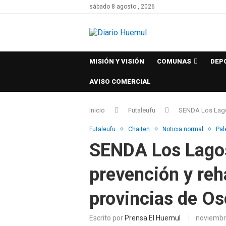
sábado 8 agosto , 2026
MISIÓN Y VISIÓN
COMUNAS
DEP
AVISO COMERCIAL
Inicio
Futaleufu
SENDA Los Lagos
Futaleufu
Chaiten
Noticia normal
Pal
SENDA Los Lagos
prevención y reha
provincias de Os
Escrito por
Prensa El Huemul
noviembr