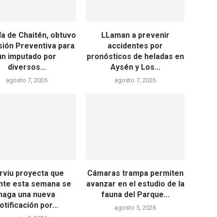
ía de Chaitén, obtuvo
LLaman a prevenir
isión Preventiva para
accidentes por
un imputado por
pronósticos de heladas en
diversos...
Aysén y Los...
agosto 7, 2026
agosto 7, 2026
rviu proyecta que
Cámaras trampa permiten
nte esta semana se
avanzar en el estudio de la
haga una nueva
fauna del Parque...
otificación por...
agosto 5, 2026