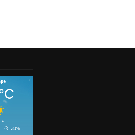
mpe
°C
ro
s
30%