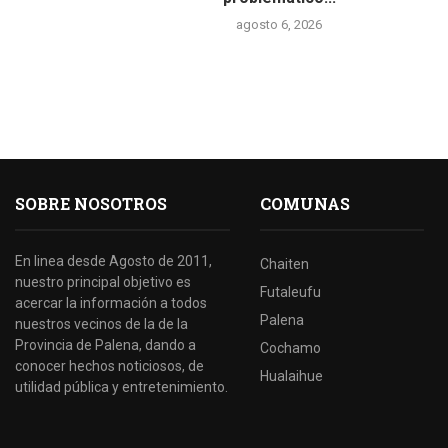
agosto 6, 2026
SOBRE NOSOTROS
COMUNAS
En linea desde Agosto de 2011,
Chaiten
nuestro principal objetivo es
Futaleufu
acercar la información a todos
Palena
nuestros vecinos de la de la
Provincia de Palena, dando a
Cochamo
conocer hechos noticiosos, de
Hualaihue
utilidad pública y entretenimiento.