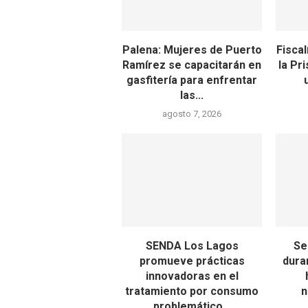
Palena: Mujeres de Puerto
Fiscal
Ramírez se capacitarán en
la Pr
gasfitería para enfrentar
las...
agosto 7, 2026
SENDA Los Lagos
Se
promueve prácticas
dura
innovadoras en el
tratamiento por consumo
n
problemático...