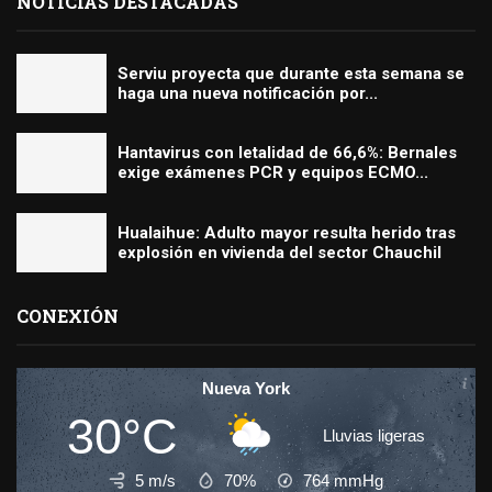
NOTICIAS DESTACADAS
Serviu proyecta que durante esta semana se
haga una nueva notificación por...
Hantavirus con letalidad de 66,6%: Bernales
exige exámenes PCR y equipos ECMO...
Hualaihue: Adulto mayor resulta herido tras
explosión en vivienda del sector Chauchil
CONEXIÓN
Nueva York
30°C
Lluvias ligeras
5 m/s
70%
764
mmHg