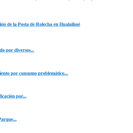
ión de la Posta de Rolecha en Hualaihué
o por diversos...
ento por consumo problemático...
cación por...
Parque...