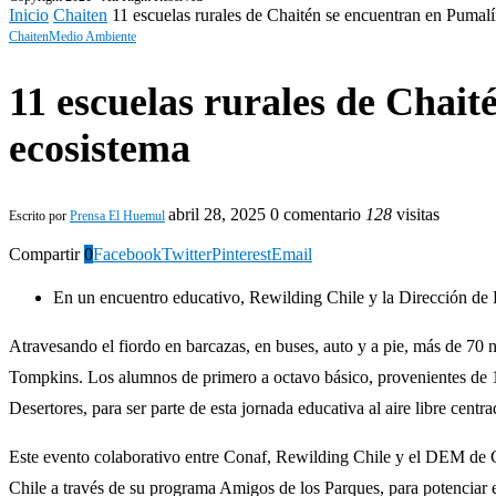
Inicio
Chaiten
11 escuelas rurales de Chaitén se encuentran en Pumalí
Chaiten
Medio Ambiente
11 escuelas rurales de Chai
ecosistema
abril 28, 2025
0 comentario
128
visitas
Escrito por
Prensa El Huemul
Compartir
0
Facebook
Twitter
Pinterest
Email
En un encuentro educativo, Rewilding Chile y la Dirección de
Atravesando el fiordo en barcazas, en buses, auto y a pie, más de 70 
Tompkins. Los alumnos de primero a octavo básico, provenientes de 11 e
Desertores, para ser parte de esta jornada educativa al aire libre centr
Este evento colaborativo entre Conaf, Rewilding Chile y el DEM de C
Chile a través de su programa Amigos de los Parques, para potenciar el