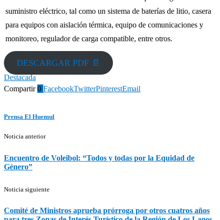
suministro eléctrico, tal como un sistema de baterías de litio, casera
para equipos con aislación térmica, equipo de comunicaciones y
monitoreo, regulador de carga compatible, entre otros.
DESCARGAR PDF 📄
Destacada
Compartir
0
Facebook
Twitter
Pinterest
Email
Prensa El Huemul
Noticia anterior
Encuentro de Voleibol: “Todos y todas por la Equidad de
Género”
Noticia siguiente
Comité de Ministros aprueba prórroga por otros cuatros años
para tres Zonas de Interés Turístico de la Región de Los Lagos