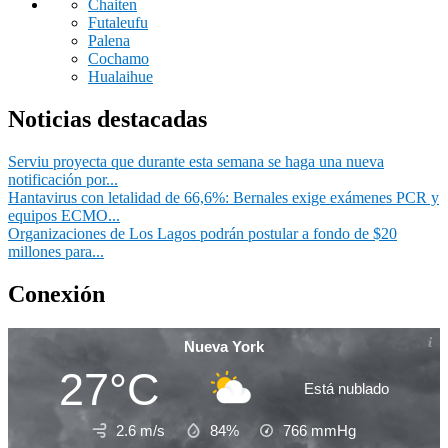
Chaiten
Futaleufu
Palena
Cochamo
Hualaihue
Noticias destacadas
Serviu proyecta que durante esta semana se haga una nueva
notificación por...
Hantavirus con letalidad de 66,6%: Bernales exige exámenes PCR y
equipos ECMO...
Organizaciones de Los Lagos podrán postular a fondo de $20
millones para...
Conexión
Nueva York
27°C
Está nublado
2.6 m/s
84%
766
mmHg