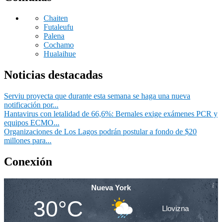
Chaiten
Futaleufu
Palena
Cochamo
Hualaihue
Noticias destacadas
Serviu proyecta que durante esta semana se haga una nueva
notificación por...
Hantavirus con letalidad de 66,6%: Bernales exige exámenes PCR y
equipos ECMO...
Organizaciones de Los Lagos podrán postular a fondo de $20
millones para...
Conexión
Nueva York
30°C
Llovizna