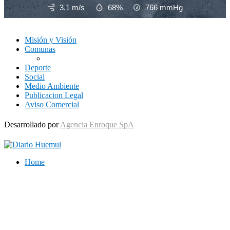
3.1 m/s
68%
766
mmHg
Misión y Visión
Comunas
Deporte
Social
Medio Ambiente
Publicacion Legal
Aviso Comercial
Desarrollado por
Agencia Enroque SpA
Home