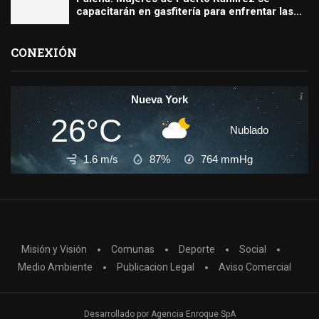
capacitarán en gasfitería para enfrentar las...
CONEXIÓN
Nueva York
26°C
Nublado
1.6 m/s
87%
764
mmHg
Misión y Visión
Comunas
Deporte
Social
Medio Ambiente
Publicacion Legal
Aviso Comercial
Desarrollado por
Agencia Enroque SpA