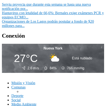
Serviu proyecta que durante esta semana se haga una nueva
notificación por...
Hantavirus con letalidad de 66,6%: Bernales exige exámenes PCR y
equipos ECMO...
Organizaciones de Los Lagos podrán postular a fondo de $20
millones para...
Conexión
Nueva York
27°C
Está nublado
2.6 m/s
84%
766
mmHg
Misión y Visión
Comunas
Deporte
Social
Medio Ambiente