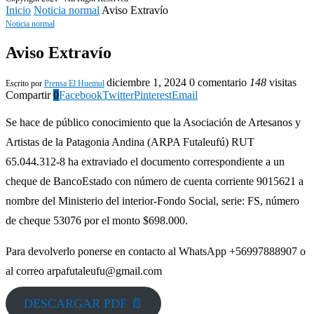
Inicio
Noticia normal
Aviso Extravío
Noticia normal
Aviso Extravío
diciembre 1, 2024
0 comentario
148
visitas
Escrito por
Prensa El Huemul
Compartir
0
Facebook
Twitter
Pinterest
Email
Se hace de público conocimiento que la Asociación de Artesanos y
Artistas de la Patagonia Andina (ARPA Futaleufú) RUT
65.044.312-8 ha extraviado el documento correspondiente a un
cheque de BancoEstado con número de cuenta corriente 9015621 a
nombre del Ministerio del interior-Fondo Social, serie: FS, número
de cheque 53076 por el monto $698.000.
Para devolverlo ponerse en contacto al WhatsApp +56997888907 o
al correo arpafutaleufu@gmail.com
DESCARGAR PDF 📄