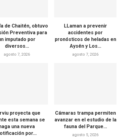
ía de Chaitén, obtuvo
LLaman a prevenir
isión Preventiva para
accidentes por
un imputado por
pronósticos de heladas en
diversos...
Aysén y Los...
agosto 7, 2026
agosto 7, 2026
rviu proyecta que
Cámaras trampa permiten
nte esta semana se
avanzar en el estudio de la
haga una nueva
fauna del Parque...
otificación por...
agosto 5, 2026