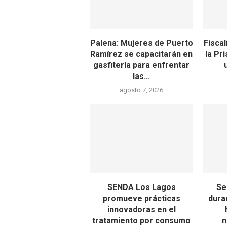
Palena: Mujeres de Puerto
Fiscal
Ramírez se capacitarán en
la Pr
gasfitería para enfrentar
las...
agosto 7, 2026
SENDA Los Lagos
Se
promueve prácticas
dura
innovadoras en el
tratamiento por consumo
n